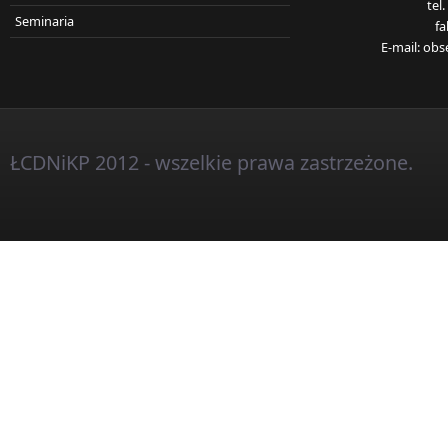
tel
Seminaria
fa
E-mail:
obs
ŁCDNiKP 2012 - wszelkie prawa zastrzeżone.