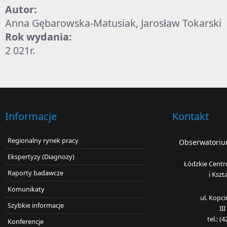
Autor:
Anna Gębarowska-Matusiak, Jarosław Tokarski
Rok wydania:
2 021r.
Informacje
Kontakt
Regionalny rynek pracy
Obserwatorium
Ekspertyzy (Diagnozy)
Łódzkie Centr
Raporty badawcze
i Kszt
Komunikaty
ul. Kopc
Szybkie informacje
II
tel.: 
Konferencje