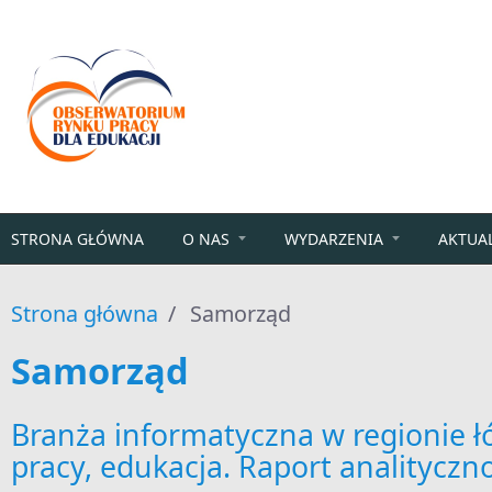
Przejdź do treści
STRONA GŁÓWNA
O NAS
WYDARZENIA
AKTUA
Strona główna
/
Samorząd
Samorząd
Branża informatyczna w regionie ł
pracy, edukacja. Raport analitycz