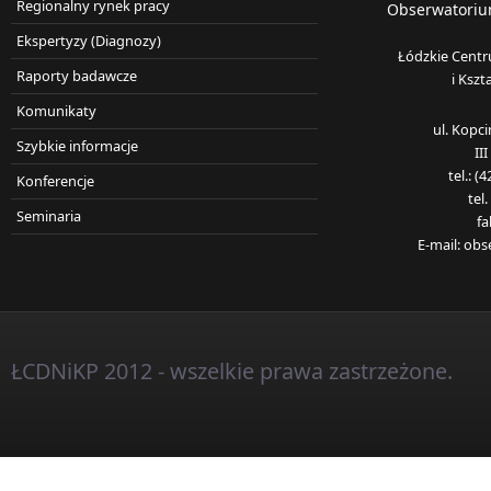
Regionalny rynek pracy
Obserwatorium
Ekspertyzy (Diagnozy)
Łódzkie Centr
Raporty badawcze
i Kszt
Komunikaty
ul. Kopc
Szybkie informacje
II
tel.: 
Konferencje
tel
Seminaria
fa
E-mail:
obs
ŁCDNiKP 2012 - wszelkie prawa zastrzeżone.