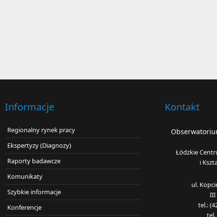
Informacje
Kontakt
Regionalny rynek pracy
Obserwatorium
Ekspertyzy (Diagnozy)
Łódzkie Centr
Raporty badawcze
i Kszt
Komunikaty
ul. Kopc
Szybkie informacje
II
tel.: 
Konferencje
tel