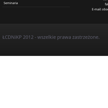
Seminaria
fa
E-mail:
obs
ŁCDNiKP 2012 - wszelkie prawa zastrzeżone.