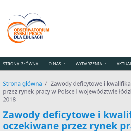
Przejdź do treści
STRONA GŁÓWNA
O NAS
WYDARZENIA
AKTUA
Strona główna
/
Zawody deficytowe i kwalifik
przez rynek pracy w Polsce i województwie łódz
2018
Zawody deficytowe i kwali
oczekiwane przez rynek p