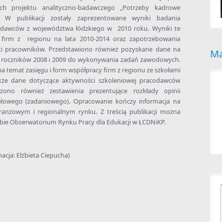
ach projektu analityczno-badawczego „Potrzeby kadrowe
 W publikacji zostały zaprezentowane wyniki badania
dawców z województwa łódzkiego w 2010 roku. Wyniki te
h firm z regionu na lata 2010-2014 oraz zapotrzebowania
ści pracowników. Przedstawiono również pozyskane dane na
Ma
 roczników 2008 i 2009 do wykonywania zadań zawodowych.
 temat zasięgu i form współpracy firm z regionu ze szkołami
akże dane dotyczące aktywności szkoleniowej pracodawców
czono również zestawienia prezentujące rozkłady opinii
łowego (zadaniowego). Opracowanie kończy informacja na
ranżowym i regionalnym rynku. Z treścią publikacji można
ibie Obserwatorium Rynku Pracy dla Edukacji w ŁCDNiKP.
acja: Elżbieta Ciepucha)