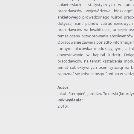
ankieterskich i statystycznych w ram
pracodawców województwa łódzkiego”.
ankietowego prowadzonego wśród praco
dotyczą m.in.: planów zatrudnieniowyc
pracodawców na kwalifikacje, umiejętno
temat oceny przygotowania absolwentów
Opracowanie zawiera ponadto informacje na
i innymi placówkami edukacyjnymi, a t
(inwestowanie w kapitał ludzki). Dołą
pracodawców na temat kształcenia modu
temat subiektywnych ocen sytuacji na b
zapoznać się jedynie bezpośrednio w siedz
Autor:
Jakub Stempień, Jarosław Tokarski (koordyn
Rok wydania:
2 010r.