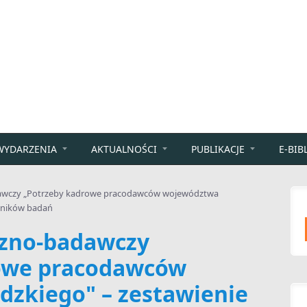
WYDARZENIA
AKTUALNOŚCI
PUBLIKACJE
E-BIB
dawczy „Potrzeby kadrowe pracodawców województwa
wyników badań
czno-badawczy
owe pracodawców
dzkiego" – zestawienie