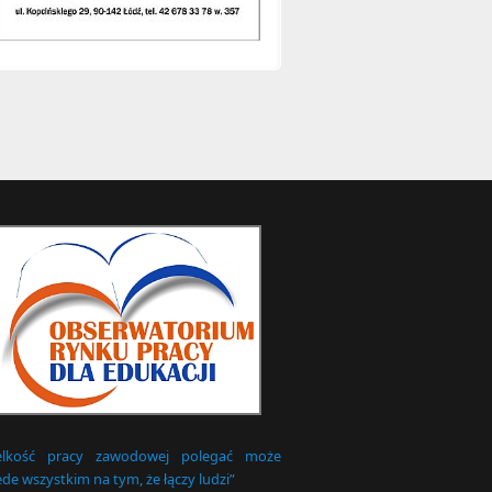
elkość pracy zawodowej polegać może
de wszystkim na tym, że łączy ludzi”