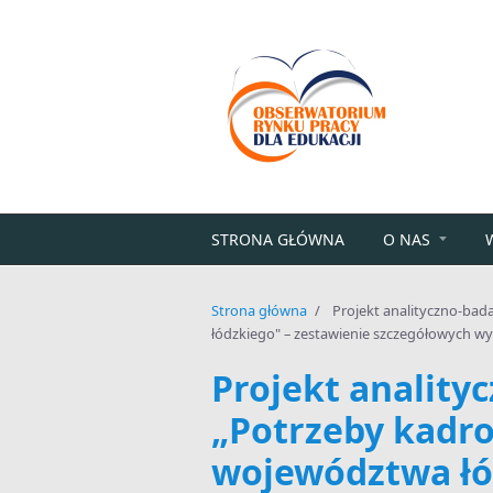
Przejdź do treści
STRONA GŁÓWNA
O NAS
Strona główna
/
Projekt analityczno-ba
łódzkiego" – zestawienie szczegółowych 
Projekt anality
„Potrzeby kadr
województwa łó